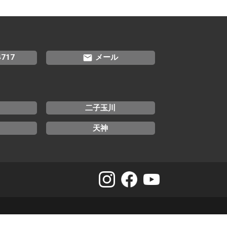
email
4717
メール
二子玉川
天神