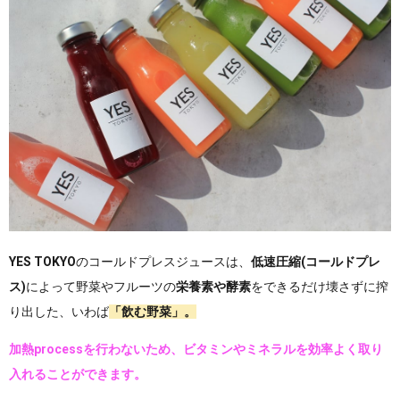
YES TOKYO
のコールドプレスジュース
は、
低速圧縮(コールドプレ
ス)
によって野菜やフルーツの
栄養素や酵素
をできるだけ壊さずに搾
り出した、いわば
「飲む野菜」。
加熱processを行わないため、ビタミンやミネラルを効率よく取り
入れることができます。