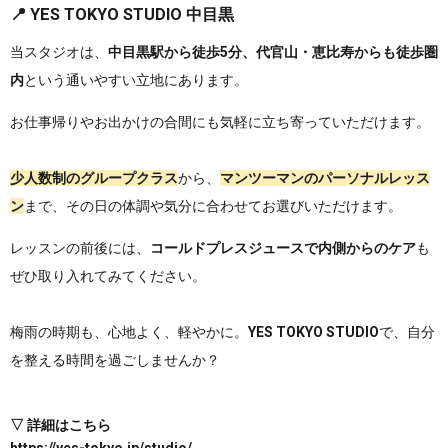
📍 YES TOKYO STUDIO 中目黒
当スタジオは、
中目黒駅から徒歩5分、代官山・恵比寿からも徒歩圏
内
という通いやすい立地にあります。
お仕事帰りやお出かけの合間にも気軽に立ち寄っていただけます。
少人数制のグループクラス
から、
マンツーマンのパーソナルレッス
ン
まで、その日の体調や気分に合わせてお選びいただけます。
レッスンの前後には、
コールドプレスジュース
で内側からのケア
も
ぜひ取り入れてみてください。
梅雨の時期も、心地よく、軽やかに。
YES TOKYO STUDIO
で、自分
を整える時間を過ごしませんか？
▽ 詳細はこちら
https://yes-tokyo.jp/studio/