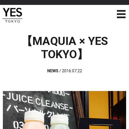
【MAQUIA × YES
TOKYO】
NEWS
/
2016.07.22