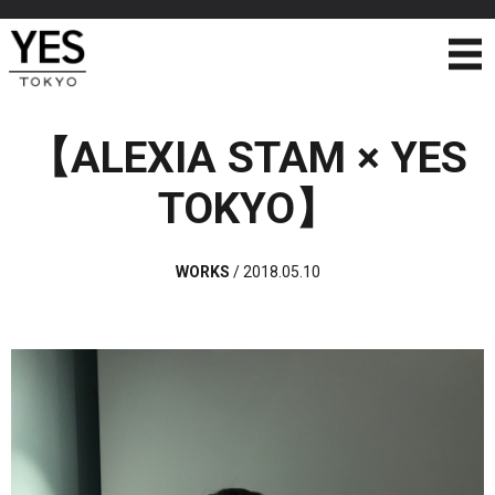
【ALEXIA STAM × YES
TOKYO】
WORKS
/
2018.05.10