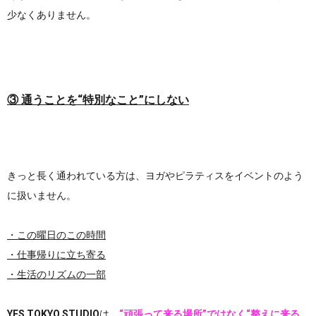
少なくありません。
③ 通うことを“特別なこと”にしない
きっと長く通われている方は、ヨガやピラティスをイベントのよう
に扱いません。
・この曜日のこの時間
・仕事帰りに立ち寄る
・生活のリズムの一部
YES TOKYO STUDIO
は、
“頑張って来る場所”ではなく
“整えに来る