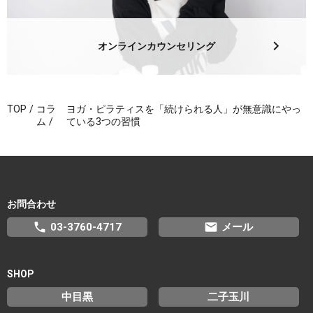
オンラインカウンセリング
TOP
コラ
ヨガ・ピラティスを「続けられる人」が無意識にやっ
ム
ている3つの習慣
お問合わせ
phone
email
03-3760-4717
メール
SHOP
中目黒
二子玉川