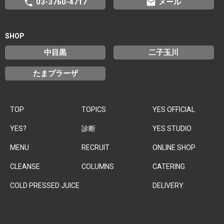
phone
email
03-3760-4717
メール
SHOP
中目黒
二子玉川
たまプラーザ
TOP
TOPICS
YES OFFICIAL
YES?
診断
YES STUDIO
MENU
RECRUIT
ONLINE SHOP
CLEANSE
COLUMNS
CATERING
COLD PRESSED JUICE
DELIVERY