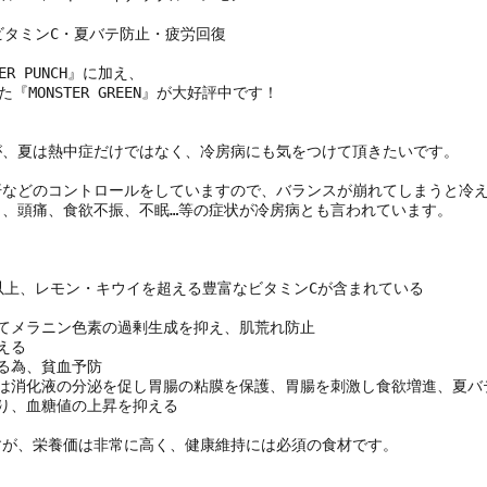
ビタミンC・夏バテ防止・疲労回復

MER PUNCH』に加え、

『MONSTER GREEN』が大好評中です！

、夏は熱中症だけではなく、冷房病にも気をつけて頂きたいです。

などのコントロールをしていますので、バランスが崩れてしまうと冷え
、頭痛、食欲不振、不眠…等の症状が冷房病とも言われています。

倍以上、レモン・キウイを超える豊富なビタミンCが含まれている

けてメラニン色素の過剰生成を抑え、肌荒れ防止

える

る為、貧血予防

ンは消化液の分泌を促し胃腸の粘膜を保護、胃腸を刺激し食欲増進、夏バテ
り、血糖値の上昇を抑える

が、栄養価は非常に高く、健康維持には必須の食材です。
