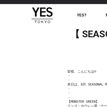
YES?
【 SEAS
皆様、こんにちは☺︎

・
・

本日は、8月 SEASONAL M
・
・
・

【MONSTER GREEN】

リンゴ・ホウレン草・ケー