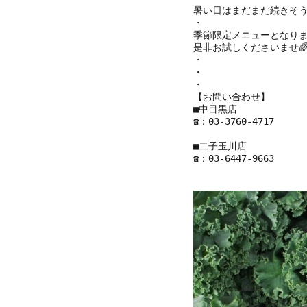
暑い日はまだまだ続きそうで
・

季節限定メニューとなります
是非お試しくださいませ🌈
・
・

・

【お問い合わせ】

■中目黒店

☎︎：
03-3760-4717
■二子玉川店

☎︎：
03-6447-9663