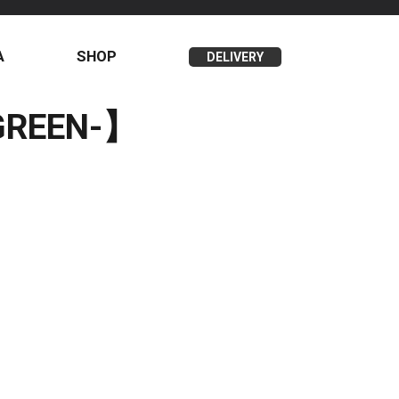
A
SHOP
DELIVERY
GREEN-】