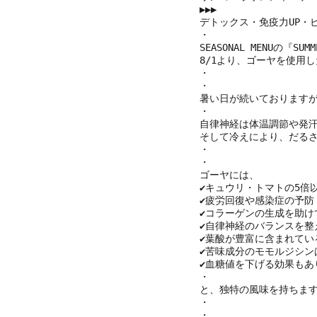
▶︎▶︎▶︎

デトックス・免疫力UP・
・

SEASONAL MENUの『SUM
8/1より、ゴーヤを使用した
・
・

暑い日が続いておりますが
・

自律神経は体温調節や発汗
そして冷えにより、だるさ
・
・

ゴーヤには、

✔︎キュウリ・トマトの5
✔︎疲労回復や感染症の予防

✔︎コラーゲンの生成を助
✔︎自律神経のバランスを整
✔︎葉酸が豊富に含まれてい
✔︎苦味成分のモモルジシ
✔︎血糖値を下げる効果もあ
・

と、独特の風味を持ちます
・
・
