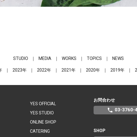
STUDIO
MEDIA
WORKS
TOPICS
NEWS
年
2023年
2022年
2021年
2020年
2019年
お問合わせ
YES OFFICIAL
phone
03-3760-
YES STUDIO
ONLINE SHOP
SHOP
CATERING