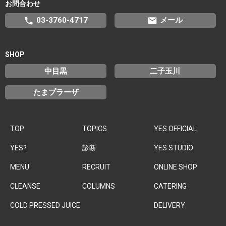
お問合わせ
phone
email
03-3760-4717
メール
SHOP
中目黒
二子玉川
たまプラーザ
TOP
TOPICS
YES OFFICIAL
YES?
診断
YES STUDIO
MENU
RECRUIT
ONLINE SHOP
CLEANSE
COLUMNS
CATERING
COLD PRESSED JUICE
DELIVERY