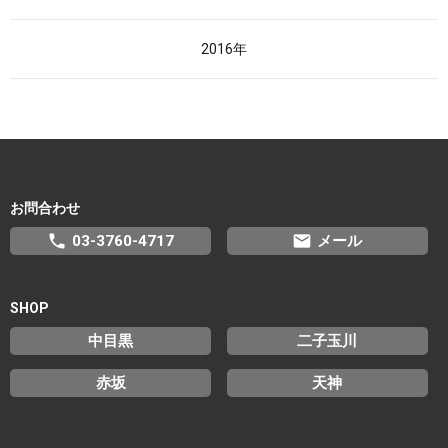
2016年
お問合わせ
phone
email
03-3760-4717
メール
SHOP
中目黒
二子玉川
赤坂
天神