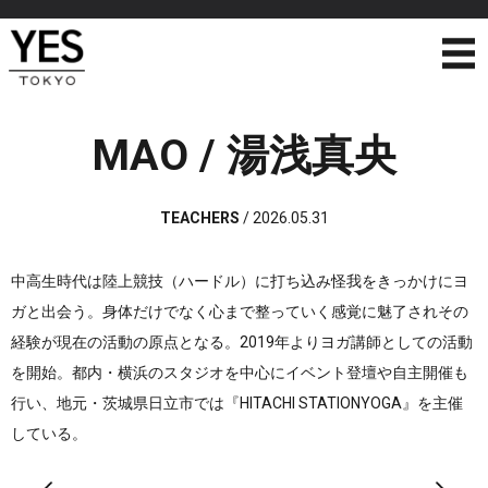
MAO / 湯浅真央
TEACHERS
/
2026.05.31
中高生時代は陸上競技（ハードル）に打ち込み
怪我をきっかけにヨ
ガと出会う。
身体だけでなく心まで整っていく感覚に魅了され
その
経験が現在の活動の原点となる。
2019年よりヨガ講師としての活動
を開始。
都内・横浜のスタジオを中心に
イベント登壇や自主開催も
行い、地元・茨城県日立市では『HITACHI STATIONYOGA』を主催
している。