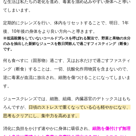
な生活は私たちの老化を進め、毒素を溜め込みやすい身体へと導い
てしまいます。
定期的にクレンズを行い、体内をリセットすることで、明日、1年
後、10年後の身体をより良い方向へと導きます。
※低温殺菌をしていないコールドプレスを呼ばれる製法で、野菜と果物の水分
のみを抽出した新鮮なジュースを数日間飲んで過ごすフィスティング（断食）
です。
何も食べすに（固形物）過ごす、又はお水だけで過ごすファスティ
ング（断食）することは、一切、抗酸化作用物質を含まないので、
逆に毒素が血流に放出され、細胞を傷つけることになってしまいま
す。
ジュースクレンズでは、細胞、組織、内臓器官のデトックスはもち
ろんですが、
日頃のストレスで重くなっている心も軽やかになり、
思考もクリアにし、集中力を高めます。
消化に負担をかけず速やかに身体に吸収され、
細胞を傷付けず無理