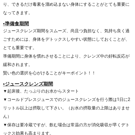
り、できるだけ毒素を溜め込まない身体にすることがとても重要に
なってきます。
▪︎準備食期間
ジュースクレンズ期間をスムーズ、尚且つ負担なく、気持ち良く過
ごすためには、身体をデトックスしやすい状態にしておくことが、
とても重要です。
準備期間に身体を慣れさせることにより、クレンズ中の好転反応が
緩和されます。
賢い色の選択を心がけることがキーポイント！！
▪︎ジュースクレンズ期間
▼起床後、たっぷりのお水からスタート
▼コールドプレスジュースでのジュースクレンズを行う際は1日に2
リットル以上は摂取して下さい。（お水の摂取量の上限はありませ
ん）
▼保存は要冷蔵ですが、飲む場合は常温の方が消化吸収が早くデト
ックス効果も高まります。