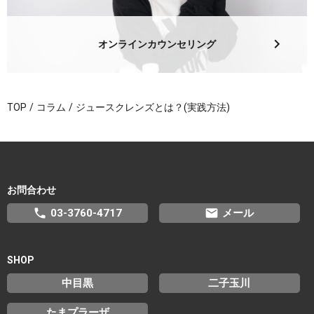
オンラインカウンセリング
TOP
コラム
ジュースクレンズとは？(実践方法)
お問合わせ
phone
email
03-3760-4717
メール
SHOP
中目黒
二子玉川
たまプラーザ