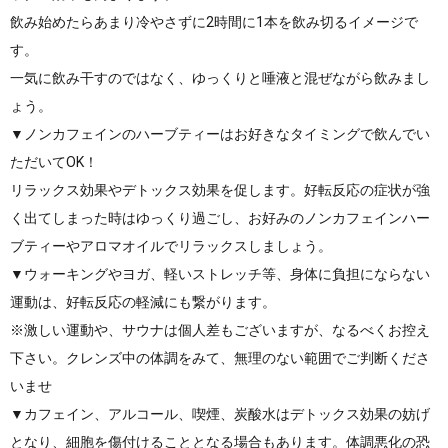
飲み始めたらあまり冷やさずに2時間に1本を飲み切るイメージで
す。
一気に飲み干すのではなく、ゆっくりと唾液と混ぜながら飲みまし
ょう。
▼ノンカフェインのハーブティーはお好きなタイミングで飲んでい
ただいてOK！
リラックス効果やデトックス効果を促します。好転反応の症状が強
く出てしまった時はゆっくり過ごし、お好みのノンカフェインハー
ブティーやアロマオイルでリラックスしましょう。
▼ウォーキングやヨガ、軽いストレッチ等、身体に負担にならない
運動は、好転反応の軽減にも繋がります。
※激しい運動や、サウナは個人差もございますが、なるべくお控え
下さい。クレンズ中の体調をみて、無理のない範囲でご判断くださ
いませ
▼カフェイン、アルコール、喫煙、炭酸水はデトックス効果の妨げ
となり、細胞を傷付けることとなる場合もあります。体調悪化の恐