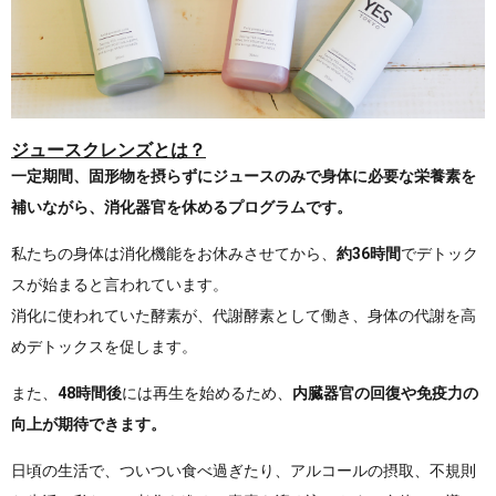
ジュースクレンズとは？
一定期間、固形物を摂らずにジュースのみで身体に必要な栄養素を
補いながら、消化器官を休めるプログラムです。
私たちの身体は消化機能をお休みさせてから、
約36時間
でデトック
スが始まると言われています。
消化に使われていた酵素が、代謝酵素として働き、身体の代謝を高
めデトックスを促します。
また、
48時間後
には再生を始めるため、
内臓器官の回復や免疫力の
向上が期待できます。
日頃の生活で、ついつい食べ過ぎたり、アルコールの摂取、不規則