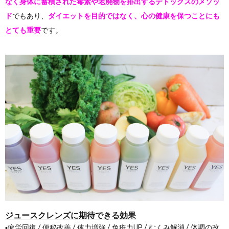
なく身体に蓄積された毒素や老廃物を排出するデトックスのメソッ
ド
でもあり、
ダイエットを目的ではなく、心の健康を保つことにも
とても重要
です。
ジュースクレンズに期待できる効果
▪︎疲労回復 / 便秘改善 / 体力増強 / 免疫力UP / むくみ解消 / 体調の改